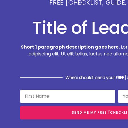
FREE [CHECKLIST, GUIDE,
Title of Le
Short 1 paragraph description goes here.
Lor
adipiscing elit. Ut elit tellus, luctus nec ull
Where should I send your FREE [c
SEND ME MY FREE [CHECKLIS