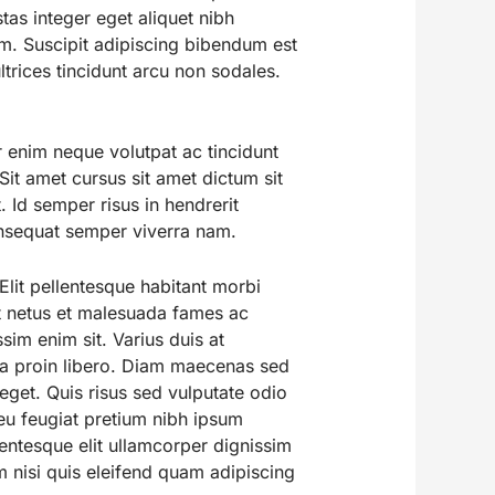
tas integer eget aliquet nibh
m. Suscipit adipiscing bibendum est
ltrices tincidunt arcu non sodales.
r enim neque volutpat ac tincidunt
it amet cursus sit amet dictum sit
. Id semper risus in hendrerit
consequat semper viverra nam.
lit pellentesque habitant morbi
Et netus et malesuada fames ac
sim enim sit. Varius duis at
da proin libero. Diam maecenas sed
eget. Quis risus sed vulputate odio
eu feugiat pretium nibh ipsum
lentesque elit ullamcorper dignissim
 nisi quis eleifend quam adipiscing