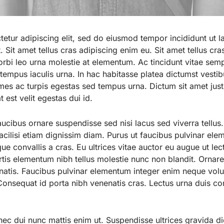
etur adipiscing elit, sed do eiusmod tempor incididunt ut l
Sit amet tellus cras adipiscing enim eu. Sit amet tellus cras 
rbi leo urna molestie at elementum. Ac tincidunt vitae semp
i tempus iaculis urna. In hac habitasse platea dictumst vest
es ac turpis egestas sed tempus urna. Dictum sit amet jus
 est velit egestas dui id.
ucibus ornare suspendisse sed nisi lacus sed viverra tellus.
 facilisi etiam dignissim diam. Purus ut faucibus pulvinar el
ue convallis a cras. Eu ultrices vitae auctor eu augue ut le
rtis elementum nibh tellus molestie nunc non blandit. Ornare
natis. Faucibus pulvinar elementum integer enim neque volu
Consequat id porta nibh venenatis cras. Lectus urna duis conv
ec dui nunc mattis enim ut. Suspendisse ultrices gravida d