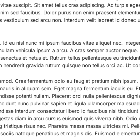
tae suscipit. Sit amet tellus cras adipiscing. Ac turpis eges
 enim sed faucibus. Dolor purus non enim praesent elementu
us vestibulum sed arcu non. Interdum velit laoreet id donec u
 Id eu nisl nunc mi ipsum faucibus vitae aliquet nec. Intege
nullam vehicula ipsum a arcu. A cras semper auctor neque. S
 senectus et netus et. Rutrum tellus pellentesque eu tincidunt
n hendrerit gravida rutrum quisque non tellus orci ac. Ut 
smod. Cras fermentum odio eu feugiat pretium nibh ipsum. E
a mauris in aliquam sem. Eget magna fermentum iaculis eu. 
ndisse potenti nullam. Placerat orci nulla pellentesque dignis
cidunt nunc pulvinar sapien et ligula ullamcorper malesua
isse interdum consectetur libero id faucibus nisl tincidunt 
gestas diam in arcu cursus euismod quis viverra nibh. Odio 
 tristique risus nec. Pharetra massa massa ultricies mi. Pel
m sociis natoque penatibus et magnis dis. Euismod elementum